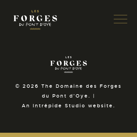
Panneau de gestion des cookies
Open 
Skip
to
content
© 2026 The Domaine des Forges
du Pont d'Oye. |
An Intrépide Studio website.