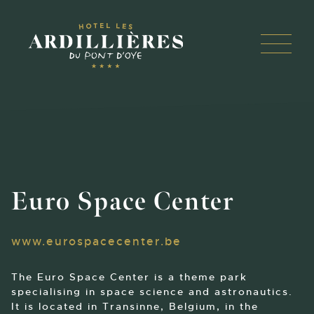
Panneau de gestion des cookies
Open 
Skip
to
content
Euro Space Center
www.eurospacecenter.be
The Euro Space Center is a theme park
specialising in space science and astronautics.
It is located in Transinne, Belgium, in the