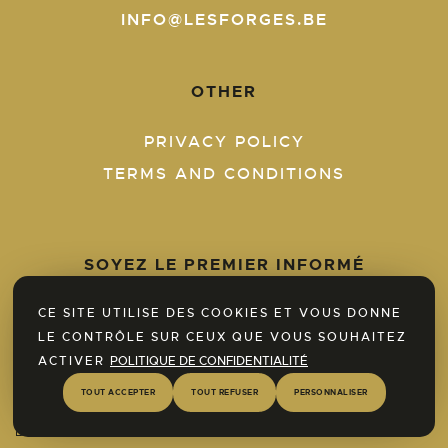
INFO@LESFORGES.BE
OTHER
PRIVACY POLICY
TERMS AND CONDITIONS
SOYEZ LE PREMIER INFORMÉ
CE SITE UTILISE DES COOKIES ET VOUS DONNE
Insérer votre email *
LE CONTRÔLE SUR CEUX QUE VOUS SOUHAITEZ
ACTIVER
POLITIQUE DE CONFIDENTIALITÉ
Je souhaite recevoir la newsletter et autorise
Discover our SPA area now!
TOUT ACCEPTER
TOUT REFUSER
PERSONNALISER
Les forges du Pont d'Oye à traiter et utiliser
ces informations pour m’informer de son
Find out more
actualité pour la durée de ses activités.