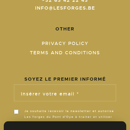
+32 63 42 22 43
INFO@LESFORGES.BE
OTHER
PRIVACY POLICY
TERMS AND CONDITIONS
SOYEZ LE PREMIER INFORMÉ
Insérer votre email *
Je souhaite recevoir la newsletter et autorise
Les forges du Pont d'Oye à traiter et utiliser
ces informations pour m’informer de son
actualité pour la durée de ses activités.