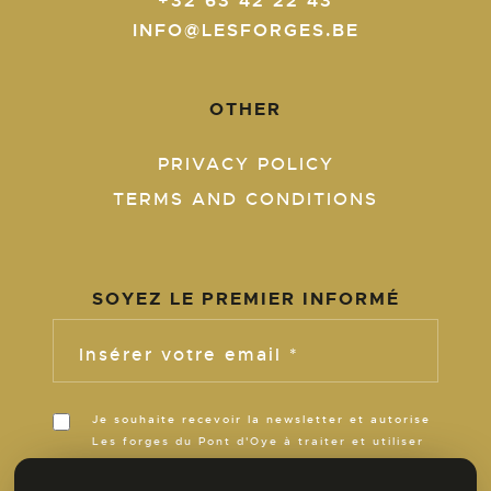
+32 63 42 22 43
INFO@LESFORGES.BE
OTHER
PRIVACY POLICY
TERMS AND CONDITIONS
SOYEZ LE PREMIER INFORMÉ
Insérer votre email *
Je souhaite recevoir la newsletter et autorise
Les forges du Pont d'Oye à traiter et utiliser
ces informations pour m’informer de son
actualité pour la durée de ses activités.