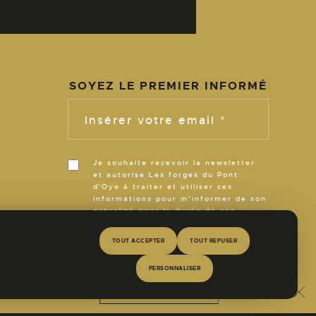
SOYEZ LE PREMIER INFORMÉ
N
Insérer votre email *
Je souhaite recevoir la newsletter
et autorise Les forges du Pont
d'Oye à traiter et utiliser ces
R
informations pour m’informer de son
actualité pour la durée de ses
activités.
TOUT ACCEPTER
TOUT REFUSER
E
PERSONNALISER
Find out more