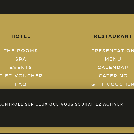
HOTEL
RESTAURANT
THE ROOMS
PRESENTATIO
SPA
MENU
EVENTS
CALENDAR
GIFT VOUCHER
CATERING
FAQ
GIFT VOUCHE
BLOG
FAQ
BOOK A ROOM
BLOG
E CONTRÔLE SUR CEUX QUE VOUS SOUHAITEZ ACTIVER
BOOK A TABL
Discover our SPA area now!