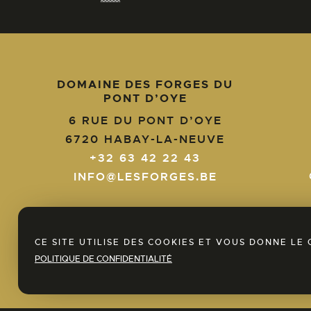
DOMAINE DES FORGES DU
PONT D’OYE
6 RUE DU PONT D’OYE
6720
HABAY-LA-NEUVE
+32 63 42 22 43
+32
INFO@LESFORGES.BE
63
42
22
info@lesforges.be
43
EN
NL
FR
CE SITE UTILISE DES COOKIES ET VOUS DONNE L
POLITIQUE DE CONFIDENTIALITÉ