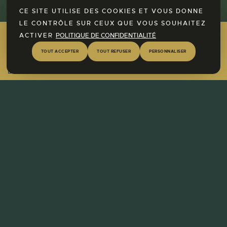
CE SITE UTILISE DES COOKIES ET VOUS DONNE
LE CONTRÔLE SUR CEUX QUE VOUS SOUHAITEZ
ACTIVER
POLITIQUE DE CONFIDENTIALITÉ
Ontdek nu onze SPA-ruimte!
TOUT ACCEPTER
TOUT REFUSER
PERSONNALISER
Meer informatie
© 2026 Het Domaine des Forges
du Pont d'Oye. |
Een website van Intrepid Studio