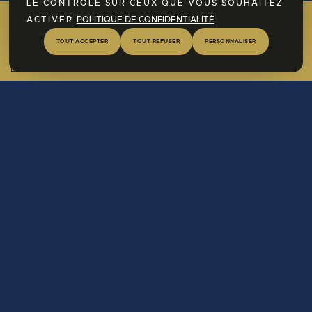
LE CONTRÔLE SUR CEUX QUE VOUS SOUHAITEZ
ACTIVER
POLITIQUE DE CONFIDENTIALITÉ
Ontdek nu onze SPA-ruimte!
TOUT ACCEPTER
TOUT REFUSER
PERSONNALISER
Meer informatie
Pour commander un bon cadeau,
cliquez sur le lien ci-dessous :
COMMANDER