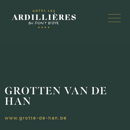
Panneau de gestion des cookies
Menu 
Ga
naar
de
inhoud
GROTTEN VAN DE
HAN
www.grotte-de-han.be