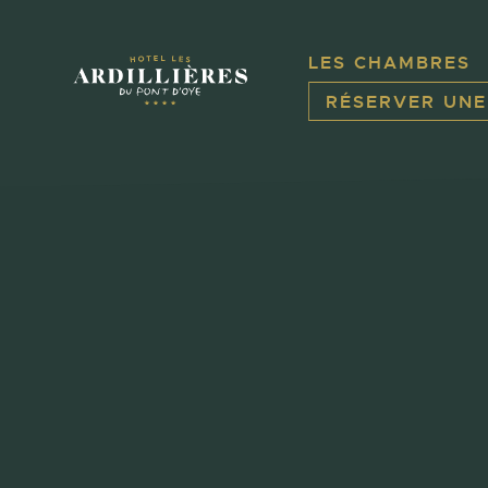
Panneau de gestion des cookies
LES CHAMBRES
RÉSERVER UN
Aller
au
contenu