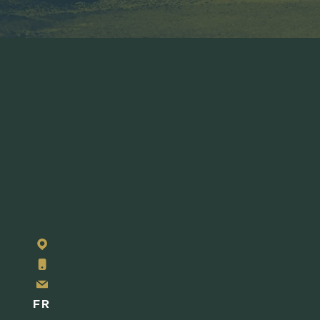
+32
63
42
22
info@lesforges.be
43
FR
NL
EN