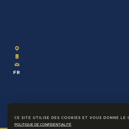
+32
63
42
22
info@lesforges.be
43
FR
NL
EN
CE SITE UTILISE DES COOKIES ET VOUS DONNE L
POLITIQUE DE CONFIDENTIALITÉ