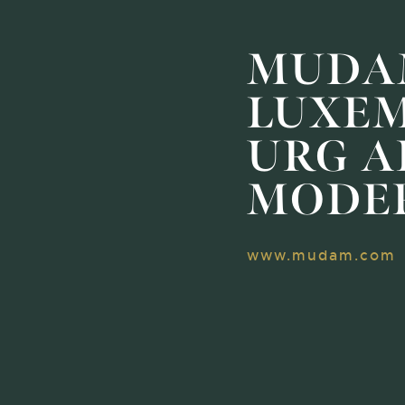
MUDA
LUXE
URG A
MODE
www.mudam.com