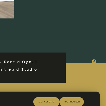
 Pont d'Oye. |
Intrepid Studio
SOYEZ LE PREMIER INFORMÉ
TOUT ACCEPTER
TOUT REFUSER