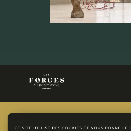
+32
63
42
22
info@lesforges.be
43
NL
EN
FR
DOMAINE DES FORGES DU
CE SITE UTILISE DES COOKIES ET VOUS DONNE L
PONT D’OYE