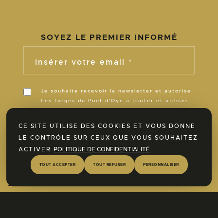
SOYEZ LE PREMIER INFORMÉ
Insérer votre email *
Je souhaite recevoir la newsletter et autorise
Les forges du Pont d'Oye à traiter et utiliser
ces informations pour m’informer de son
actualité pour la durée de ses activités.
CE SITE UTILISE DES COOKIES ET VOUS DONNE
LE CONTRÔLE SUR CEUX QUE VOUS SOUHAITEZ
ACTIVER
POLITIQUE DE CONFIDENTIALITÉ
Ontdek nu onze SPA-ruimte!
TOUT ACCEPTER
TOUT REFUSER
PERSONNALISER
Meer informatie