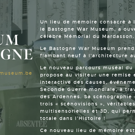
Un lieu de mémoire consacré à 
le Bastogne War Museum, a ouve
UM
célèbre Mémorial du Mardasson.
OGNE
Le Bastogne War Museum prend 
flambant neuf à l’architecture a
Le nouveau parcours muséal d
rmuseum.be
propose au visiteur une remise
interactive des causes, événem
Seconde Guerre mondiale, à trave
des Ardennes. Sa scénographie o
trois « scénovisions », véritabl
multisensorielles et 3D, qui pe
totale dans l’Histoire !
Ce nouveau lieu de mémoire est 