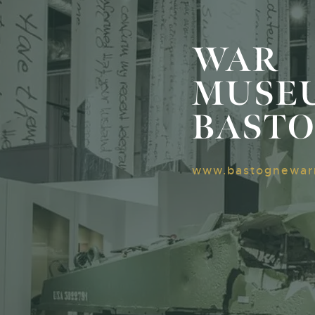
WAR
MUSE
BAST
www.bastognewa