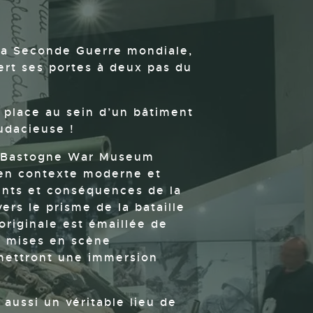
la Seconde Guerre mondiale,
rt ses portes à deux pas du
place au sein d’un bâtiment
udacieuse !
u Bastogne War Museum
 en contexte moderne et
ents et conséquences de la
rs le prisme de la bataille
riginale est émaillée de
es mises en scène
rmettront une immersion
aussi un véritable lieu de