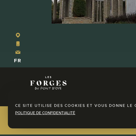
+32
63
42
22
info@lesforges.be
43
FR
NL
EN
CE SITE UTILISE DES COOKIES ET VOUS DONNE L
POLITIQUE DE CONFIDENTIALITÉ
DOMAINE DES FORGES DU
 SPA !
PONT D’OYE