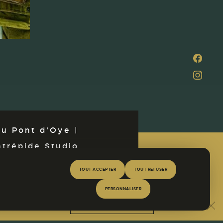
u Pont d'Oye |
ntrépide Studio
TOUT ACCEPTER
TOUT REFUSER
PERSONNALISER
En savoir plus
SOYEZ LE PREMIER INFORMÉ
ace SPA !