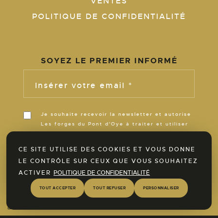
VENTES
POLITIQUE DE CONFIDENTIALITÉ
SOYEZ LE PREMIER INFORMÉ
Insérer votre email *
Je souhaite recevoir la newsletter et autorise
Les forges du Pont d'Oye à traiter et utiliser
ces informations pour m’informer de son
actualité pour la durée de ses activités.
CE SITE UTILISE DES COOKIES ET VOUS DONNE
LE CONTRÔLE SUR CEUX QUE VOUS SOUHAITEZ
Découvrez dès à présent notre espace
ACTIVER
POLITIQUE DE CONFIDENTIALITÉ
SPA !
TOUT ACCEPTER
TOUT REFUSER
PERSONNALISER
En savoir plus